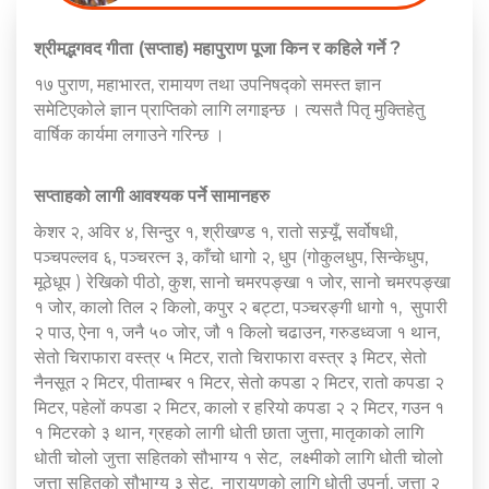
श्रीमद्भगवद गीता (सप्ताह) महापुराण पूजा किन र कहिले गर्ने ?
१७ पुराण, महाभारत, रामायण तथा उपनिषद्को समस्त ज्ञान
समेटिएकोले ज्ञान प्राप्तिको लागि लगाइन्छ । त्यसतै पितृ मुक्तिहेतु
वार्षिक कार्यमा लगाउने गरिन्छ ।
सप्ताहको लागी आवश्यक पर्ने सामानहरु
केशर २, अविर ४, सिन्दुर १, श्रीखण्ड १, रातो सस्र्यूँ, सर्वोषधी,
पञ्चपल्लव ६, पञ्चरत्न ३, काँचो धागो २, धुप (गोकुलधुप, सिन्केधुप,
मूठेधूप ) रेखिको पीठो, कुश, सानो चमरपङ्खा १ जोर, सानो चमरपङ्खा
१ जोर, कालो तिल २ किलो, कपुर २ बट्टा, पञ्चरङ्गी धागो १, सुपारी
२ पाउ, ऐना १, जनै ५० जोर, जौ १ किलो चढाउन, गरुडध्वजा १ थान,
सेतो चिराफारा वस्त्र ५ मिटर, रातो चिराफारा वस्त्र ३ मिटर, सेतो
नैनसूत २ मिटर, पीताम्बर १ मिटर, सेतो कपडा २ मिटर, रातो कपडा २
मिटर, पहेलों कपडा २ मिटर, कालो र हरियो कपडा २ २ मिटर, गउन १
१ मिटरको ३ थान, ग्रहको लागी धोती छाता जुत्ता, मातृकाको लागि
धोती चोलो जुत्ता सहितको सौभाग्य १ सेट, लक्ष्मीको लागि धोती चोलो
जुत्ता सहितको सौभाग्य ३ सेट, नारायणको लागि धोती उपर्ना, जुत्ता २