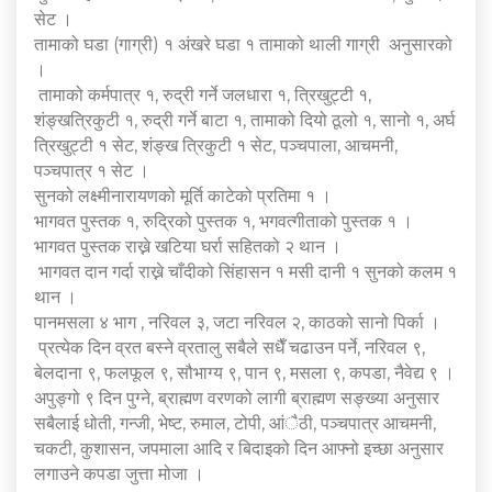
सेट ।
तामाको घडा (गाग्री) १ अंखरे घडा १ तामाको थाली गाग्री अनुसारको
।
तामाको कर्मपात्र १, रुद्री गर्ने जलधारा १, त्रिखुट्टी १,
शंङ्खत्रिकुटी १, रुद्री गर्ने बाटा १, तामाको दियो ठूलो १, सानो १, अर्घ
त्रिखुट्टी १ सेट, शंङ्ख त्रिकुटी १ सेट, पञ्चपाला, आचमनी,
पञ्चपात्र १ सेट ।
सुनको लक्ष्मीनारायणको मूर्ति काटेको प्रतिमा १ ।
भागवत पुस्तक १, रुद्रिको पुस्तक १, भगवत्गीताको पुस्तक १ ।
भागवत पुस्तक राख्ने खटिया घर्रा सहितको २ थान ।
भागवत दान गर्दा राख्ने चाँदीको सिंहासन १ मसी दानी १ सुनको कलम १
थान ।
पानमसला ४ भाग , नरिवल ३, जटा नरिवल २, काठको सानो पिर्का ।
प्रत्येक दिन व्रत बस्ने व्रतालु सबैले सधैँ चढाउन पर्ने, नरिवल ९,
बेलदाना ९, फलफूल ९, सौभाग्य ९, पान ९, मसला ९, कपडा, नैवेद्य ९ ।
अपुङ्गो ९ दिन पुग्ने, ब्राह्मण वरणको लागी ब्राह्मण सङ्ख्या अनुसार
सबैलाई धोती, गन्जी, भेष्ट, रुमाल, टोपी, आंैठी, पञ्चपात्र आचमनी,
चकटी, कुशासन, जपमाला आदि र बिदाइको दिन आफ्नो इच्छा अनुसार
लगाउने कपडा जुत्ता मोजा ।