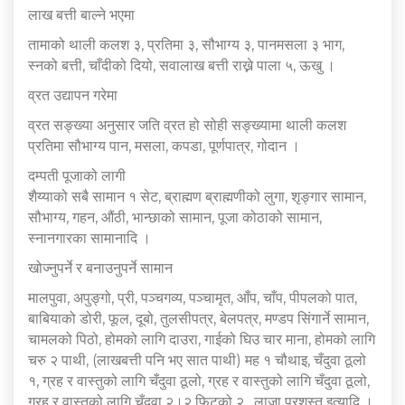
लाख बत्ती बाल्ने भएमा
तामाको थाली कलश ३, प्रतिमा ३, सौभाग्य ३, पानमसला ३ भाग,
स्नको बत्ती, चाँदीको दियो, सवालाख बत्ती राख्ने पाला ५, ऊखु ।
व्रत उद्यापन गरेमा
व्रत सङ्ख्या अनुसार जति व्रत हो सोही सङ्ख्यामा थाली कलश
प्रतिमा सौभाग्य पान, मसला, कपडा, पूर्णपात्र, गोदान ।
दम्पती पूजाको लागी
शैय्याको सबै सामान १ सेट, ब्राह्मण ब्राह्मणीको लुगा, शृङ्गार सामान,
सौभाग्य, गहन, औंठी, भान्छाको सामान, पूजा कोठाको सामान,
स्नानगारका सामानादि ।
खोज्नुपर्ने र बनाउनुपर्ने सामान
मालपुवा, अपुङ्गो, प्री, पञ्चगव्य, पञ्चामृत, आँप, चाँप, पीपलको पात,
बाबियाको डोरी, फूल, दूबो, तुलसीपत्र, बेलपत्र, मण्डप सिंगार्ने सामान,
चामलको पिठो, होमको लागि दाउरा, गाईको घिउ चार माना, होमको लागि
चरु २ पाथी, (लाखबत्ती पनि भए सात पाथी) मह १ चौथाइ, चँदुवा ठूलो
१, ग्रह र वास्तुको लागि चँदुवा ठूलो, ग्रह र वास्तुको लागि चँदुवा ठूलो,
ग्रह र वास्तको लागि चँदुवा २।२ फिटको २ , लाजा प्रशस्त इत्यादि ।