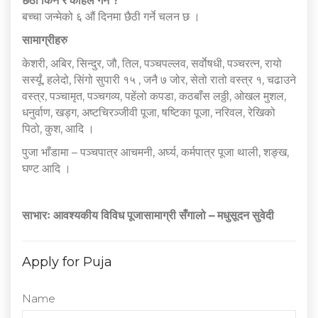
छैठी किन र कहिले गर्ने ?
बच्चा जन्मेको ६ औं दिनमा छैठी गर्ने चलन छ ।
सामाग्रीहरु
केशरी, अबिर, सिन्दुर, जौ, तिल, पञ्चपल्लव, सर्वाेषधी, पञ्चरत्न, रायो
सर्स्यूं, हलेदो, सिंगो सुपारी १५ , जनै ७ जोर, सेतो रातो वस्त्र १, चढाउने
वस्त्र, पञ्चामृत, पञ्चगव्य, पहेंलो कपडा, कठबाँस लठ्ठी, ओखल मुशल,
धनुर्वाण, खड्ग, अष्टचिरञ्जीवी पूजा, षष्टिका पूजा, नरिवल, रेखिको
पिठो, कुश, आदि ।
पुजा भाँडामा – पञ्चपात्र आचमनी, अर्घ्य, कर्मपात्र पूजा थाली, शङ्ख,
घण्ट आदि ।
साभारः आवश्यकीय विविध पूजासामाग्री सँगालो – मधुसूदन सुवेदी
Apply for Puja
Name