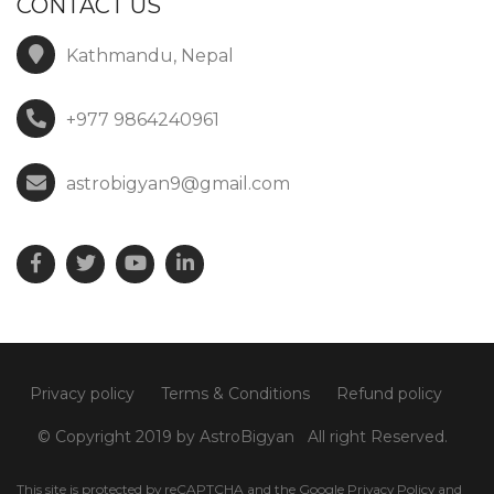
CONTACT US
Kathmandu, Nepal
+977 9864240961
astrobigyan9@gmail.com
Privacy policy
Terms & Conditions
Refund policy
© Copyright 2019 by AstroBigyan
All right Reserved.
This site is protected by reCAPTCHA and the Google
Privacy Policy
and