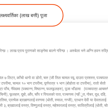
लक्ष्यवर्तिका (लाख बत्ती) पूजा
गरिन्छ । लाख प्राय पुराणको साङ्गेमा बाल्ने गरिन्छ । अरुबेला भने अग्नि हवन रुद्र
 तेल ७ लिटर, काँचो धागो वा डोरो, चरु (जौ तिल चामल घ्यू, दाउरा प्रशस्त, पञ्चपल्
ाग टपरीमा, चामल १० भाग टपरीमा, पूर्णपात्र १ भाग (बोहोता वा टपरीमा), रातो सेतो
 पाँच, नैवेद्यमा (पक्वान्न, मिष्ठान्न, फलफूलहरु), पूजा भाँडामा (पञ्चपात्र आचमन
मह, चिनी), फूलहरु, दूबो, आँप, चाँप र पिपलको पात, पञ्चगव्य (गहँुत, गोबर, दूध, दहि,
िमा, प्रत्येक ब्राह्मणलाई वरणमा (धोती, रुमाल, गन्जी), प्रधान देवी या देवतालाई
३, ब्रह्मालाई वस्त्र, विष्णुलाई वस्त्र, महेश्वरलाई वस्त्र, सावित्रीलाई (धोती, चो